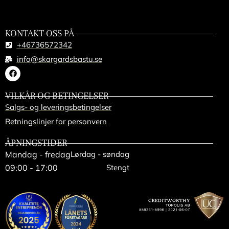
KONTAKT OSS PÅ
+46736572342
info@skargardsbastu.se
VILKÅR OG BETINGELSER
Salgs- og leveringsbetingelser
Retningslinjer for personvern
ÅPNINGSTIDER
Mandag - fredag
Lørdag - søndag
09:00 - 17:00
Stengt