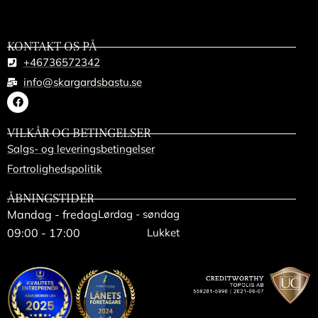
KONTAKT OS PÅ
+46736572342
info@skargardsbastu.se
VILKÅR OG BETINGELSER
Salgs- og leveringsbetingelser
Fortrolighedspolitik
ÅBNINGSTIDER
Mandag - fredag
Lørdag - søndag
09:00 - 17:00
Lukket