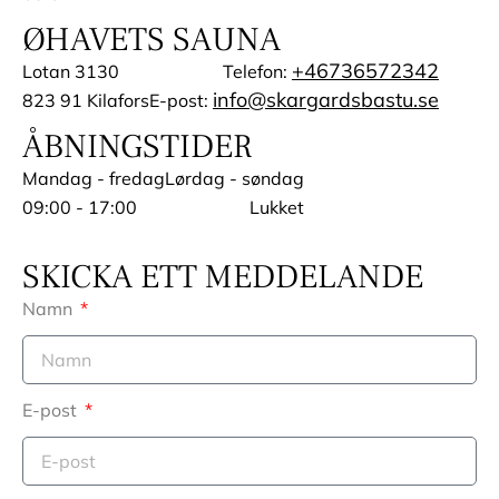
ØHAVETS SAUNA
+46736572342
Lotan 3130
Telefon:
info@skargardsbastu.se
823 91 Kilafors
E-post:
ÅBNINGSTIDER
Mandag - fredag
Lørdag - søndag
09:00 - 17:00
Lukket
SKICKA ETT MEDDELANDE
Namn
E-post