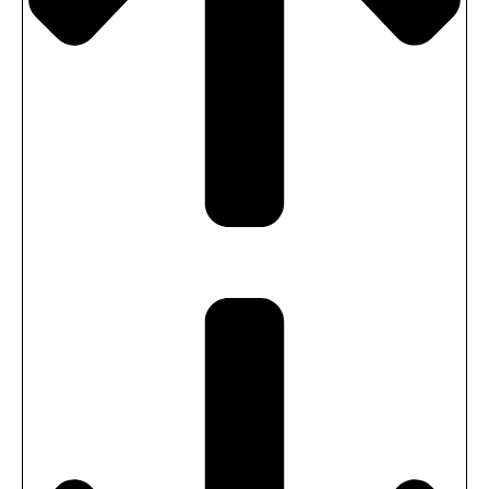
Varmt vattenbehållare
(+
2600,00
SEK
)
Extra förlängning till skorsten 1m.
(+
700,00
SEK
)
gnistskydd till skorsten
(+
2000,00
SEK
)
Elagregat Harvia Cilindro 9 kW PC90 +
stenar
(+
6900,00
SEK
)
Elagregat Harvia Cilindro 9 kW PC90XW