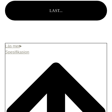
LAST...
Tre
Spesifikasjon
Extra Tillbelhör
Vedeldad kamin Harvia M3 – Hela kittet
innehåller skorsten, stenar samt
montering
(+
9800,00
SEK
)