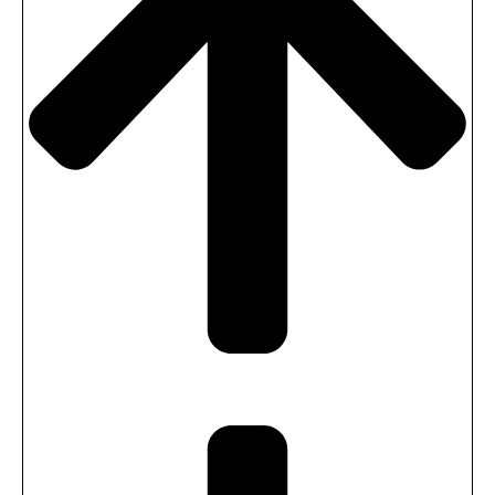
(+
2500,00
SEK
)
Extra fönster 90×180
(+
3000,00
SEK
)
Öppningsbara fönster i bastun 40×50
(+
3000,00
SEK
)
Kallbadstunna 100cm hög och 100cm i
diameter
(+
10000,00
SEK
)
Dimmer till Led belysning
(+
1900,00
SEK
)