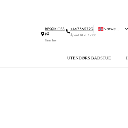
BESØK OSS
+46736572342
Norwegian
PÅ
Åpent til kl. 17.00
Swedish
Finn her
Danish
English
UTENDØRS BADSTUE