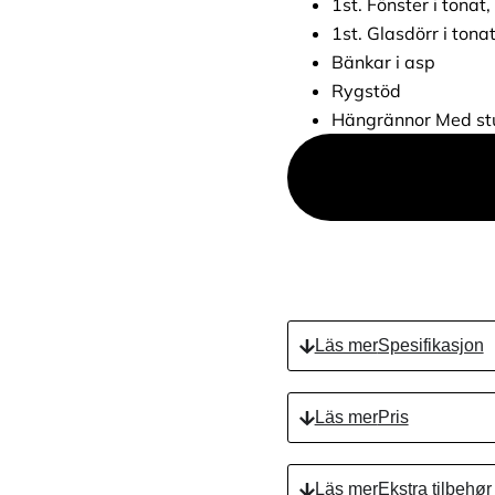
1st. Fönster i tonat
1st. Glasdörr i tona
Bänkar i asp
Rygstöd
Hängrännor Med st
Tre
Spesifikasjon
Pris
Ekstra tilbehør
Ekstra tilbehør