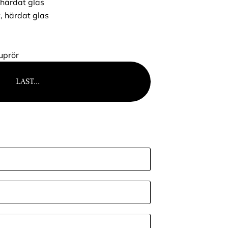
, härdat glas
t, härdat glas
uprör
LAST...