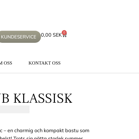
0
0,00
SEK
KUNDESERVICE
M OSS
KONTAKT OSS
B KLASSISK
00,00
SEK
c – en charmig och kompakt bastu som
helst! Trots sin nätta storlek rymmer