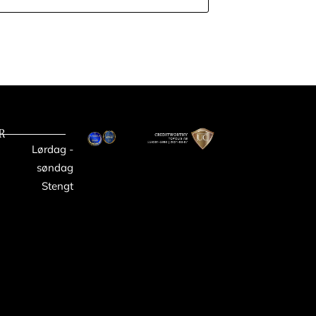
rvia M3 + Vilpra
 stenar
(+
9800,00
SEK
)
hållare
(+
2600,00
SEK
)
R
Lørdag -
orsten
(+
2000,00
SEK
)
søndag
Stengt
till skorsten 1m.
(+
700,00
SEK
)
Cilindro 9 kW PC90XW WiFi +
0
SEK
)