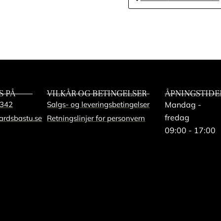
Vedeldad kamin Ha
skorstenspaket +
27 liters vattenbe
S PÅ
VILKÅR OG BETINGELSER
ÅPNINGSTIDE
342
Salgs- og leveringsbetingelser
Mandag -
Gnistskydd till sk
fredag
ardsbastu.se
Retningslinjer for personvern
09:00 - 17:00
Extra förlängning 
Elagregat Harvia 
stenar
(+
11500,0