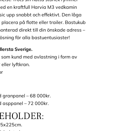
 Med en kraftfull Harvia M3 vedkamin
ic upp snabbt och effektivt. Den låga
 placera på flotte eller trailer. Bastukub
onterad direkt till din önskade adress –
sning för alla bastuentusiaster!
ellersta Sverige.
 som kund med avlastning i form av
eller lyftkran.
or
d granpanel – 68 000kr.
d asppanel – 72 000kr.
NEHOLDER:
225x225cm.