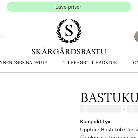
Lave priser!
INNENDØRS BADSTUE
TILBEHØR TIL BADSTUE
O
BASTUKU
68000,00
SEK
-
720
Kompakt Lyx
Upptäck Bastukub Classi
får plats nästan var som 