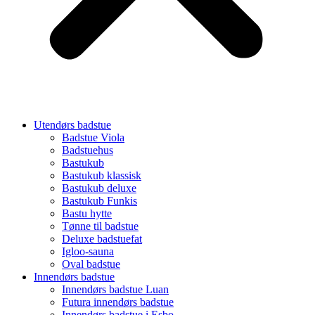
Utendørs badstue
Badstue Viola
Badstuehus
Bastukub
Bastukub klassisk
Bastukub deluxe
Bastukub Funkis
Bastu hytte
Tønne til badstue
Deluxe badstuefat
Igloo-sauna
Oval badstue
Innendørs badstue
Innendørs badstue Luan
Futura innendørs badstue
Innendørs badstue i Esbo