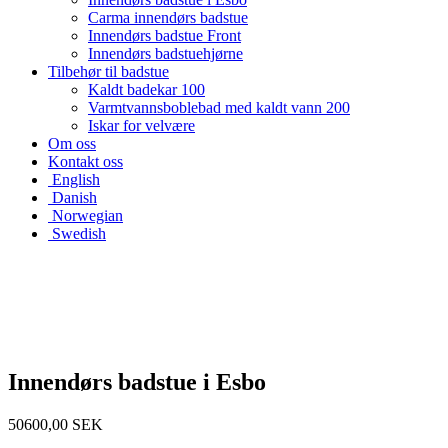
Carma innendørs badstue
Innendørs badstue Front
Innendørs badstuehjørne
Tilbehør til badstue
Kaldt badekar 100
Varmtvannsboblebad med kaldt vann 200
Iskar for velvære
Om oss
Kontakt oss
English
Danish
Norwegian
Swedish
Innendørs badstue i Esbo
50600,00
SEK