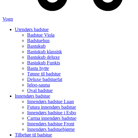
Vogn
Utendørs badstue
Badstue Viola
Badstuehus
Bastukub
Bastukub klassisk
Bastukub deluxe
Bastukub Funkis
Bastu hytte
Tønne til badstue
Deluxe badstuefat
Igloo-sauna
Oval badstue
Innendørs badstue
Innendørs badstue Luan
Futura innendørs badstue
Innendørs badstue i Esbo
Carma innendørs badstue
Innendørs badstue Front
Innendørs badstuehjørne
Tilbehør til badstue