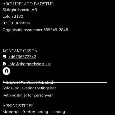
ARCHIPELAGO BADSTUE
Skärgårdsbastu AB
Lotan 3130
823 91 Kilafors
Organisationsnummer 559349-2845
KONTAKT OSS PÅ
+46736572342
info@skargardsbastu.se
VILKÅR OG BETINGELSER
Salgs- og leveringsbetingelser
Retningslinjer for personvern
ÅPNINGSTIDER
Mandag - fredag
Lørdag - søndag