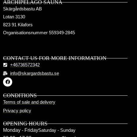
ARCHIPELAGO SAUNA
Skärgårdsbastu AB
Lotan 3130
823 91 Kilafors
Organisationsnummer 559349-2845
CONTACT US FOR MORE INFORMATION
+46736572342
info@skargardsbastu.se
CONDITIONS
Terms of sale and delivery
Privacy policy
OPENING HOURS
Monday - Friday
Saturday - Sunday