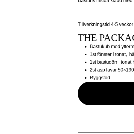
Bastuns insida klädd med
Tillverkningstid 4-5 veckor
THE PACKA
Bastukub med ytterm
1st fönster i tonat, h
1st bastudörr i tonat 
2st asp lavar 50×19
Ryggstöd
Wood