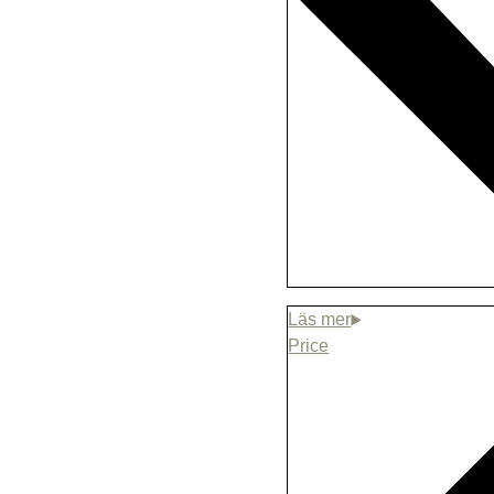
Treatment of the i
oil
(+
2000,00
SE
Led lighting unde
(+
2500,00
SEK
)
Dimmer
(+
1900,
Price
Cold bath barrel 
diameter
(+
1000