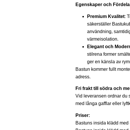
Egenskaper och Fördela
Premium Kvalitet
: 
säkerställer Bastuku
användning, samtidig
värmeisolation.
Elegant och Moder
stilrena former smält
ger en känsla av ry
Bastun kommer fullt monte
adress.
Fri frakt till södra och m
Vid leveransen ordnar du s
med långa gafflar eller lyft
Priser:
Bastuns insida klädd med 