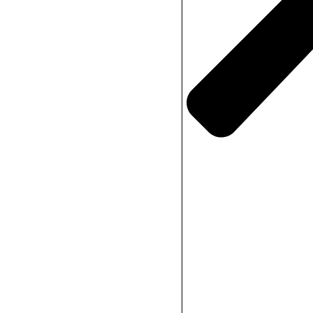
Öppningsbara föns
(+
3000,00
SEK
)
ADD TO C