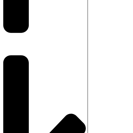
orsten
(+
2000,00
SEK
)
r Harvia Cilindro 9 kW PC90 +
0
SEK
)
r Harvia Cilindro 9 kW PC90XW
1500,00
SEK
)
pirti 9 kw WIFI + stenar
t of the sauna
(+
2200,00
SEK
)