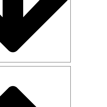
nterior of the sauna with sauna
K
)
r saunas and outside
00
SEK
)
100cm high and 100cm in
0,00
SEK
)