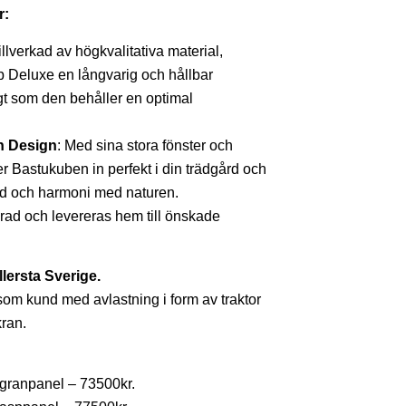
r:
Tillverkad av högkvalitativa material,
b Deluxe en långvarig och hållbar
t som den behåller en optimal
n Design
: Med sina stora fönster och
er Bastukuben in perfekt i din trädgård och
md och harmoni med naturen.
rad och levereras hem till önskade
ellersta Sverige.
om kund med avlastning i form av traktor
kran.
granpanel – 73500kr.