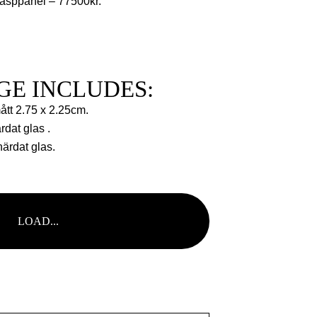
 asppanel – 77500kr.
GE INCLUDES:
ått 2.75 x 2.25cm.
ärdat glas .
härdat glas.
0
LOAD...