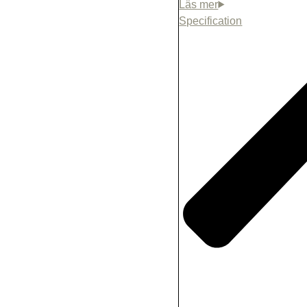
Specification
Extra accessories
Wood-burning sto
package + stone
Hot water tank
(+
Extra extension t