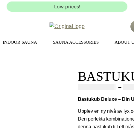
Low prices!
INDOOR SAUNA
SAUNA ACCESSORIES
ABOUT 
BASTUK
73500,00
SEK
–
775
Bastukub Deluxe – Din U
Upplev en ny nivå av lyx 
Den perfekta kombinatione
denna bastukub till ett mås