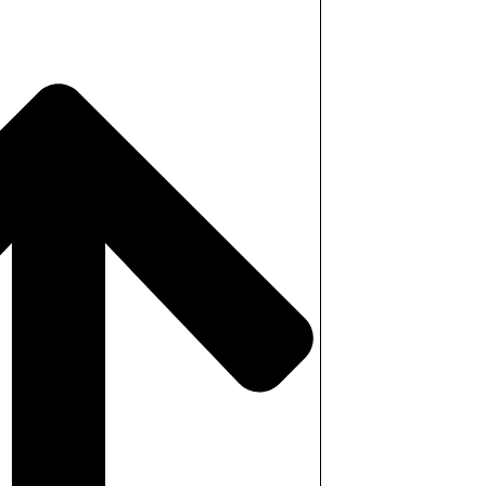
ve Harvia M3 + Vilpra chimney
s
(+
9800,00
SEK
)
2600,00
SEK
)
o chimney 1m.
(+
700,00
SEK
)