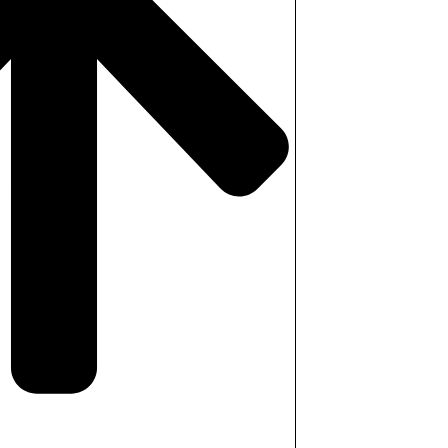
ter i bastun 50×50
ART