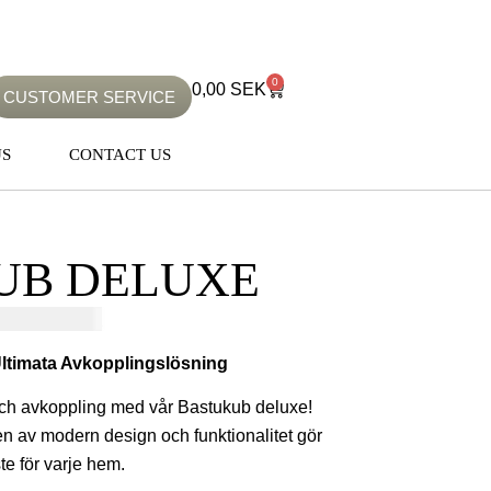
0
0,00
SEK
CUSTOMER SERVICE
US
CONTACT US
UB DELUXE
00,00
SEK
ltimata Avkopplingslösning
och avkoppling med vår Bastukub deluxe!
n av modern design och funktionalitet gör
te för varje hem.