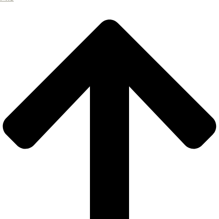
Behandling af saunaens inderside med
saunaolie
(+
2000,00
SEK
)
Led-belysning under saunaer og udenfor
(+
2500,00
SEK
)
Åbning af vinduer i saunaen 50×50
(+
3000,00
SEK
)
Tønde til koldt bad 100 cm høj og 100 cm i
diameter
(+
10000,00
SEK
)