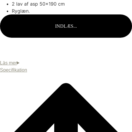
2 lav af asp 50×190 cm
Ryglæn.
INDLÆS...
Træ
Specifikation
Længde
2.25x3.25
2.25x4.25
2.25x4.85