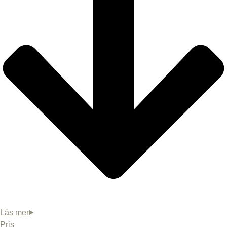
Elektrisk generator Harvia Cilindro 9 kW
PC90 + sten
(+
6900,00
SEK
)
Elektrisk generator Harvia Cilindro 9 kW
PC90XW WiFi + sten
(+
11500,00
SEK
)
Elagregat Harvia Spirti 9 kw WIFI+ stenar
(+
12000,00
SEK
)
Udvendig behandling af saunaen
(+
2500,00
SEK
)
Pris