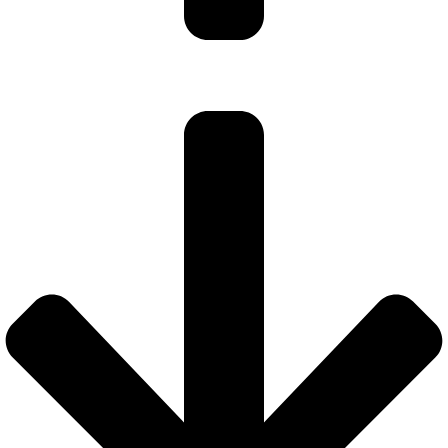
Ekstra vindue 90×180
(+
3000,00
SEK
)
Dimmer i bastu del
(+
1900,00
SEK
)
TILFØJ TIL KURV