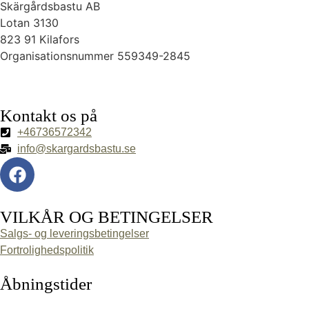
Skärgårdsbastu AB
Lotan 3130
823 91 Kilafors
Organisationsnummer 559349-2845
Kontakt os på
+46736572342
info@skargardsbastu.se
VILKÅR OG BETINGELSER
Salgs- og leveringsbetingelser
Fortrolighedspolitik
Åbningstider