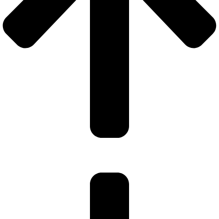
Ekstra ejendele
Brændeovn Harvia M3 + Vilpra
skorstenspakke + sten
(+
9800,00
SEK
)
gnistfanger til skorsten
(+
2000,00
SEK
)
Varmtvandsbeholder
(+
2600,00
SEK
)
Ekstra udvidelse til skorsten 1m.
(+
700,00
SEK
)