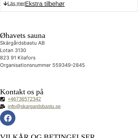
Ekstra tilbehør
Øhavets sauna
Skärgårdsbastu AB
Lotan 3130
823 91 Kilafors
Organisationsnummer 559349-2845
Kontakt os på
+46736572342
info@skargardsbastu.se
VILKÅR OG BETINGELSER