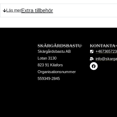
Extra tillbehör
Extra Tillbelhör
Isolering
(+
1000,00
SEK
)
Trappa
(+
1700,00
SEK
)
SKÄRGÅRDSBASTU
KONTAKTA 
Skärgårdsbastu AB
+467365723
Lotan 3130
info@skarga
Trälock
(+
1400,00
SEK
)
823 91 Kilafors
Organisationsnummer
559349-2845
Kopplingar till sandfilter 32mm
(+
1100,00
SEK
)
Isolerat lock
(+
3000,00
SEK
)