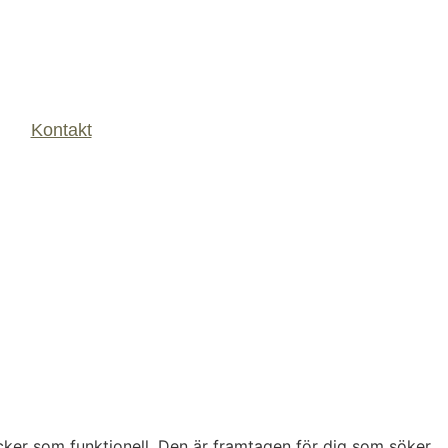
Kontakt
acker som funktionell. Den är framtagen för dig som söker