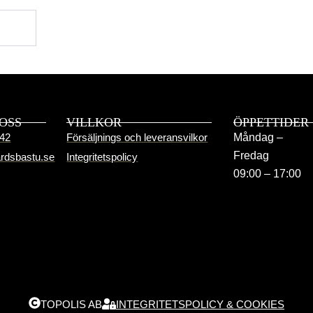
OSS
VILLKOR
ÖPPETTIDER
42
Försäljnings och leveransvilkor
Måndag –
Fredag
rdsbastu.se
Integritetspolicy
09:00 – 17:00
TOPOLIS AB
INTEGRITETSPOLICY & COOKIES
Delsumma