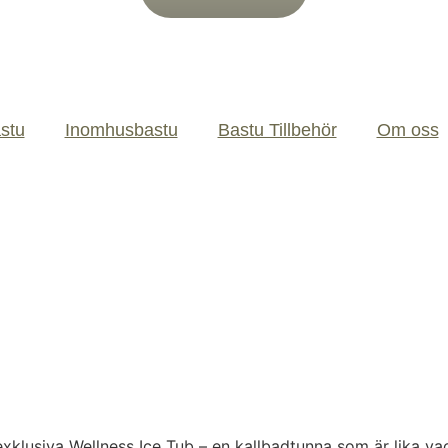
stu
Inomhusbastu
Bastu Tillbehör
Om oss
 exklusiva Wellness Ice Tub – en kallbadtunna som är lika v