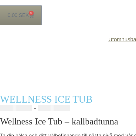
0
0,00
SEK
Utomhusba
WELLNESS ICE TUB
14999,00
SEK
–
16900,00
SEK
Wellness Ice Tub – kallbadtunna
Ta din hälsa och ditt välbefinnande till nästa nivå med vår